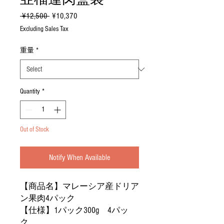
Regular
Sale
 ¥12,500 
¥10,370
Price
Price
Excluding Sales Tax
重量
*
Quantity
*
Out of Stock
Notify When Available
【商品名】マレーシア産ドリア
ン果肉4パック
【仕様】1パック300g 4パッ
ク