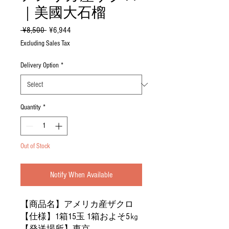
｜美國大石榴
Regular
Sale
 ¥8,500 
¥6,944
Price
Price
Excluding Sales Tax
Delivery Option
*
Quantity
*
Out of Stock
Notify When Available
【商品名】アメリカ産ザクロ
【仕様】1箱15玉 1箱およそ5㎏
【発送場所】東京