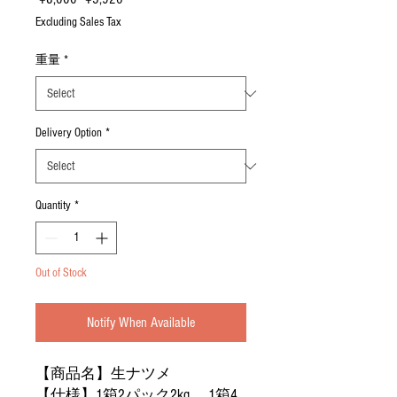
Price
Price
Excluding Sales Tax
重量
*
Delivery Option
*
Quantity
*
Out of Stock
Notify When Available
【商品名】生ナツメ
【仕様】
1
箱2パック2kg， 1箱4