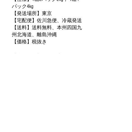
パック
4kg
【発送場所】東京
【宅配便】佐川急便、冷蔵発送
【送料】送料無料、本州四国九
州北海道、離島沖縄
【価格】税抜
き
【
产品名称】子彈頭蜜棗
【
规格】
2kg， 4kg
【包装方式】
纸
箱
【
发货地】东
京
【宅配便】佐川急便
【运
费】冷蔵包邮，本州四国九
州北海道、離島沖縄
【价格】不含税
購入時の注意