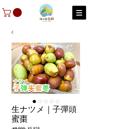
生ナツメ｜子彈頭
蜜棗
Regular
Sale
 ¥8,000 
¥5,926